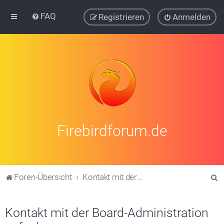
FAQ
Registrieren
Anmelden
Firebirdforum.de
S
Foren-Übersicht
Kontakt mit der Board-Administration aufnehmen
u
c
Kontakt mit der Board-Administration
h