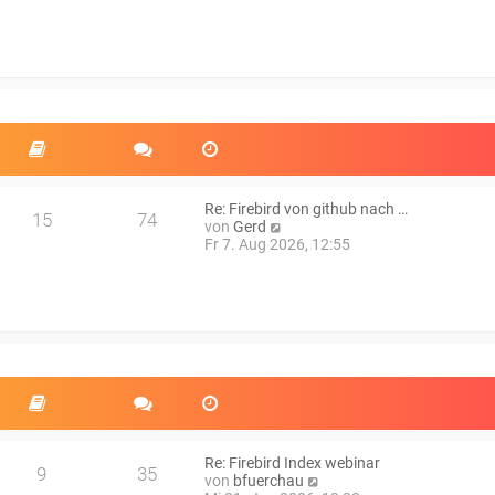
t
u
r
e
a
s
g
t
e
r
B
e
i
t
r
a
Re: Firebird von github nach …
15
74
g
N
von
Gerd
e
Fr 7. Aug 2026, 12:55
u
e
s
t
e
r
B
e
i
t
r
a
Re: Firebird Index webinar
9
35
g
N
von
bfuerchau