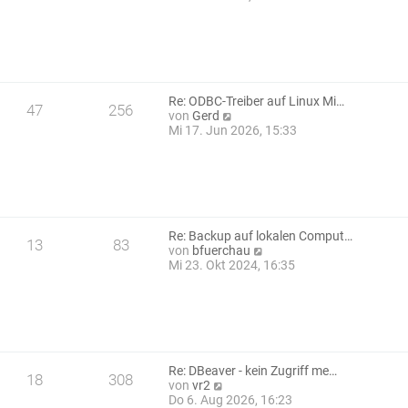
e
u
i
e
t
s
r
t
a
e
g
r
B
Re: ODBC-Treiber auf Linux Mi…
47
256
e
N
von
Gerd
i
e
Mi 17. Jun 2026, 15:33
t
u
r
e
a
s
g
t
e
r
B
Re: Backup auf lokalen Comput…
13
83
e
N
von
bfuerchau
i
e
Mi 23. Okt 2024, 16:35
t
u
r
e
a
s
g
t
e
r
B
Re: DBeaver - kein Zugriff me…
18
308
e
N
von
vr2
i
e
Do 6. Aug 2026, 16:23