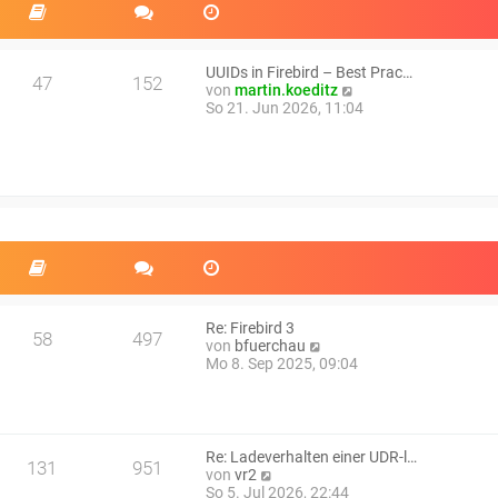
UUIDs in Firebird – Best Prac…
47
152
N
von
martin.koeditz
e
So 21. Jun 2026, 11:04
u
e
s
t
e
r
B
e
i
t
r
a
Re: Firebird 3
58
497
g
N
von
bfuerchau
e
Mo 8. Sep 2025, 09:04
u
e
s
t
e
Re: Ladeverhalten einer UDR-l…
131
951
r
N
von
vr2
B
e
So 5. Jul 2026, 22:44