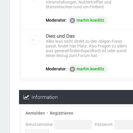
Veranstaltungen, Nutzertreffen und
Stammtischen rund um Firebird.
Moderator:
martin.koeditz
Dies und Das
Alles was nicht direkt zu den obigen Foren
passt, findet hier Platz. Also Fragen zu allem
was generell firebirdspezifisch ist oder sonst
einen Bezug zum Forum hat.
Moderator:
martin.koeditz
Information
Anmelden
•
Registrieren
Benutzername:
Passwort: