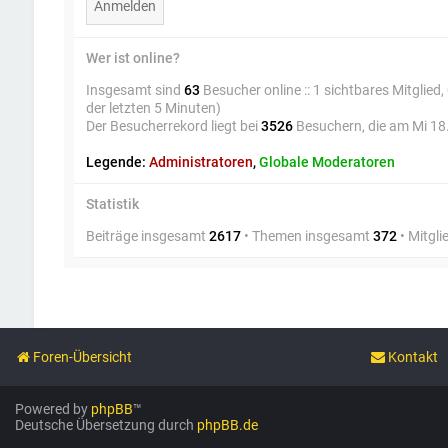
Wer ist online?
Insgesamt sind
63
Besucher online :: 1 sichtbares Mitglied
der letzten 5 Minuten)
Der Besucherrekord liegt bei
3526
Besuchern, die am Mi 18.
Legende:
Administratoren
,
Globale Moderatoren
Statistik
Beiträge insgesamt
2617
• Themen insgesamt
372
• Mitgl
Foren-Übersicht
Kontakt
Powered by
phpBB
™
Deutsche Übersetzung durch
phpBB.de