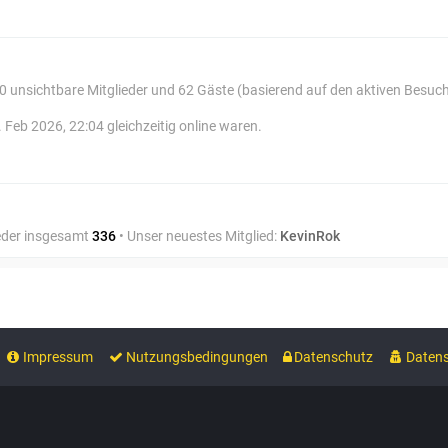
, 0 unsichtbare Mitglieder und 62 Gäste (basierend auf den aktiven Besuc
 Feb 2026, 22:04 gleichzeitig online waren.
ieder insgesamt
336
• Unser neuestes Mitglied:
KevinRok
Impressum
Nutzungsbedingungen
Datenschutz
Datens