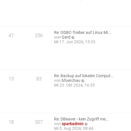
e
u
i
e
t
s
r
t
a
e
g
r
B
Re: ODBC-Treiber auf Linux Mi…
47
256
e
N
von
Gerd
i
e
Mi 17. Jun 2026, 15:33
t
u
r
e
a
s
g
t
e
r
B
Re: Backup auf lokalen Comput…
13
83
e
N
von
bfuerchau
i
e
Mi 23. Okt 2024, 16:35
t
u
r
e
a
s
g
t
e
r
B
Re: DBeaver - kein Zugriff me…
18
307
e
N
von
sparkadmin
i
e
Mi 5. Aug 2026, 08:44