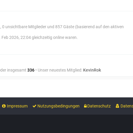
d, 0 unsichtbare Mitglieder und 857 Gäste (basierend auf den aktiven
 Feb 2026, 22:04 gleichzeitig online waren.
ieder insgesamt
336
• Unser neuestes Mitglied:
KevinRok
Impressum
Nutzungsbedingungen
Datenschutz
Datens