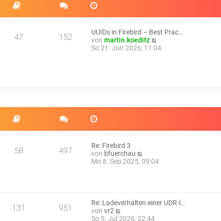
UUIDs in Firebird – Best Prac…
47
152
N
von
martin.koeditz
e
So 21. Jun 2026, 11:04
u
e
s
t
e
r
B
e
i
t
r
a
Re: Firebird 3
58
497
g
N
von
bfuerchau
e
Mo 8. Sep 2025, 09:04
u
e
s
t
e
Re: Ladeverhalten einer UDR-l…
131
951
r
N
von
vr2
B
e
So 5. Jul 2026, 22:44