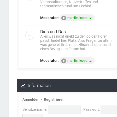
Veranstaltungen, Nutzertreffen und
Stammtischen rund um Firebird.
Moderator:
martin.koeditz
Dies und Das
Alles was nicht direkt zu den obigen Foren
passt, findet hier Platz. Also Fragen zu allem
was generell firebirdspezifisch ist oder sonst
einen Bezug zum Forum hat.
Moderator:
martin.koeditz
Information
Anmelden
•
Registrieren
Benutzername:
Passwort: