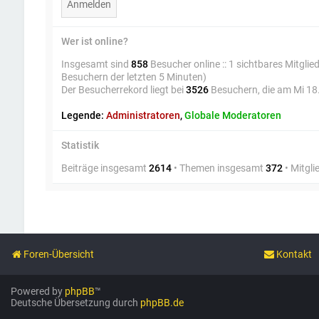
Wer ist online?
Insgesamt sind
858
Besucher online :: 1 sichtbares Mitglie
Besuchern der letzten 5 Minuten)
Der Besucherrekord liegt bei
3526
Besuchern, die am Mi 18.
Legende:
Administratoren
,
Globale Moderatoren
Statistik
Beiträge insgesamt
2614
• Themen insgesamt
372
• Mitgl
Foren-Übersicht
Kontakt
Powered by
phpBB
™
Deutsche Übersetzung durch
phpBB.de