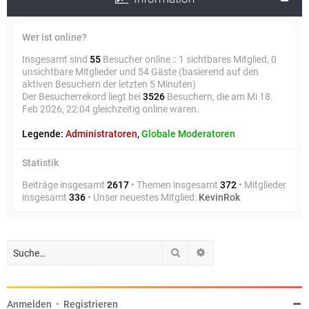
Wer ist online?
Insgesamt sind
55
Besucher online :: 1 sichtbares Mitglied, 0
unsichtbare Mitglieder und 54 Gäste (basierend auf den
aktiven Besuchern der letzten 5 Minuten)
Der Besucherrekord liegt bei
3526
Besuchern, die am Mi 18.
Feb 2026, 22:04 gleichzeitig online waren.
Legende:
Administratoren
,
Globale Moderatoren
Statistik
Beiträge insgesamt
2617
• Themen insgesamt
372
• Mitglieder
insgesamt
336
• Unser neuestes Mitglied:
KevinRok
Suche
Erweiterte Suche
Anmelden
•
Registrieren