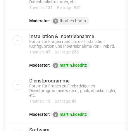
Datenbankstrukturen, etc.
Themen:
131
Beiträge:
951
Moderator:
thorben.braun
Installation & Inbetriebnahme
Forum für Fragen rund um die Installation,
Konfiguration und Inbetriebnahme von Firebird.
Themen:
47
Beiträge:
256
Moderator:
martin.koeditz
Dienstprogramme
Forum für Fragen zu Firebirdeigenen
Dienstprogrammen wie isql, gbak, nbackup, gfix,
etc.
Themen:
13
Beiträge:
83
Moderator:
martin.koeditz
Software