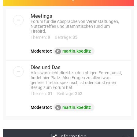
Meetings
Forum für die Absprache von Veranstaltungen,
Nutzertreffen und Stammtischen rund um
Firebird.
Themen:
9
Beiträge:
35
Moderator:
martin.koeditz
Dies und Das
Alles was nicht direkt zu den obigen Foren passt,
findet hier Platz. Also Fragen zu allem was
generell firebirdspezifisch ist oder sonst einen
Bezug zum Forum hat.
Themen:
31
Beiträge:
252
Moderator:
martin.koeditz
Information