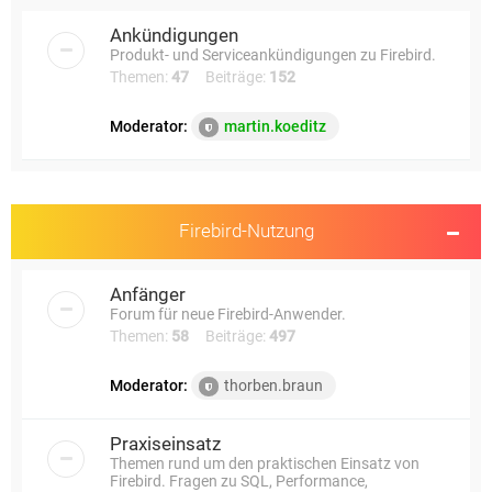
e
Ankündigungen
Produkt- und Serviceankündigungen zu Firebird.
Themen:
47
Beiträge:
152
Moderator:
martin.koeditz
Firebird-Nutzung
Anfänger
Forum für neue Firebird-Anwender.
Themen:
58
Beiträge:
497
Moderator:
thorben.braun
Praxiseinsatz
Themen rund um den praktischen Einsatz von
Firebird. Fragen zu SQL, Performance,