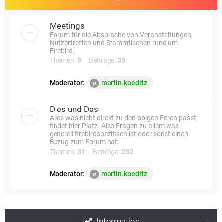
Meetings
Forum für die Absprache von Veranstaltungen,
Nutzertreffen und Stammtischen rund um
Firebird.
Themen:
9
Beiträge:
35
Moderator:
martin.koeditz
Dies und Das
Alles was nicht direkt zu den obigen Foren passt,
findet hier Platz. Also Fragen zu allem was
generell firebirdspezifisch ist oder sonst einen
Bezug zum Forum hat.
Themen:
31
Beiträge:
252
Moderator:
martin.koeditz
Information