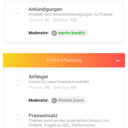
e
Ankündigungen
Produkt- und Serviceankündigungen zu Firebird.
Themen:
47
Beiträge:
152
Moderator:
martin.koeditz
Firebird-Nutzung
Anfänger
Forum für neue Firebird-Anwender.
Themen:
58
Beiträge:
497
Moderator:
thorben.braun
Praxiseinsatz
Themen rund um den praktischen Einsatz von
Firebird. Fragen zu SQL, Performance,