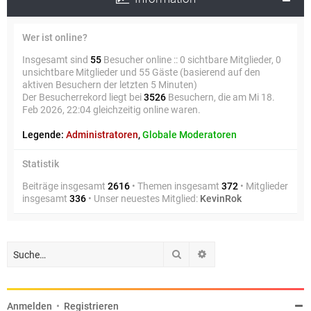
Wer ist online?
Insgesamt sind
55
Besucher online :: 0 sichtbare Mitglieder, 0
unsichtbare Mitglieder und 55 Gäste (basierend auf den
aktiven Besuchern der letzten 5 Minuten)
Der Besucherrekord liegt bei
3526
Besuchern, die am Mi 18.
Feb 2026, 22:04 gleichzeitig online waren.
Legende:
Administratoren
,
Globale Moderatoren
Statistik
Beiträge insgesamt
2616
• Themen insgesamt
372
• Mitglieder
insgesamt
336
• Unser neuestes Mitglied:
KevinRok
Suche
Erweiterte Suche
Anmelden
•
Registrieren