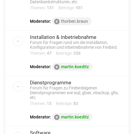
Datenbankstrukturen, etc.
Themen:
131
Beiträge:
951
Moderator:
thorben.braun
Installation & Inbetriebnahme
Forum für Fragen rund um die Installation,
Konfiguration und Inbetriebnahme von Firebird.
Themen:
47
Beiträge:
256
Moderator:
martin.koeditz
Dienstprogramme
Forum für Fragen zu Firebirdeigenen
Dienstprogrammen wie isql, gbak, nbackup, gfix,
etc.
Themen:
13
Beiträge:
83
Moderator:
martin.koeditz
Software