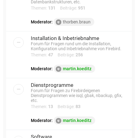
Datenbankstrukturen, etc.
Themen:
131
Beiträge:
951
Moderator:
thorben.braun
Installation & Inbetriebnahme
Forum für Fragen rund um die Installation,
Konfiguration und Inbetriebnahme von Firebird.
Themen:
47
Beiträge:
256
Moderator:
martin.koeditz
Dienstprogramme
Forum für Fragen zu Firebirdeigenen
Dienstprogrammen wie isql, gbak, nbackup, gfix,
etc.
Themen:
13
Beiträge:
83
Moderator:
martin.koeditz
Software