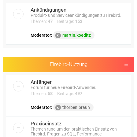
e
Ankündigungen
Produkt- und Serviceankündigungen zu Firebird.
Themen:
47
Beiträge:
152
Moderator:
martin.koeditz
Firebird-Nutzung
Anfänger
Forum für neue Firebird-Anwender.
Themen:
58
Beiträge:
497
Moderator:
thorben.braun
Praxiseinsatz
Themen rund um den praktischen Einsatz von
Firebird. Fragen zu SQL, Performance,