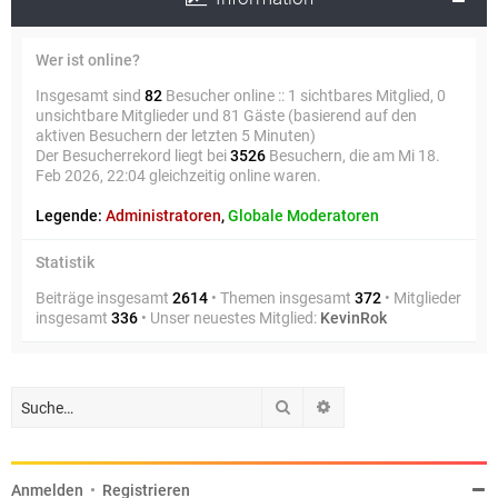
Wer ist online?
Insgesamt sind
82
Besucher online :: 1 sichtbares Mitglied, 0
unsichtbare Mitglieder und 81 Gäste (basierend auf den
aktiven Besuchern der letzten 5 Minuten)
Der Besucherrekord liegt bei
3526
Besuchern, die am Mi 18.
Feb 2026, 22:04 gleichzeitig online waren.
Legende:
Administratoren
,
Globale Moderatoren
Statistik
Beiträge insgesamt
2614
• Themen insgesamt
372
• Mitglieder
insgesamt
336
• Unser neuestes Mitglied:
KevinRok
Suche
Erweiterte Suche
Anmelden
•
Registrieren