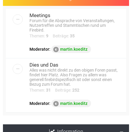
Meetings
Forum für die Absprache von Veranstaltungen,
Nutzertreffen und Stammtischen rund um
Firebird.
Themen:
9
Beiträge:
35
Moderator:
martin.koeditz
Dies und Das
Alles was nicht direkt zu den obigen Foren passt,
findet hier Platz. Also Fragen zu allem was
generell firebirdspezifisch ist oder sonst einen
Bezug zum Forum hat.
Themen:
31
Beiträge:
252
Moderator:
martin.koeditz
Information