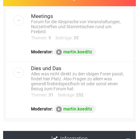
Meetings
Forum für die Absprache von Veranstaltungen,
Nutzertreffen und Stammtischen rund um
Firebird.
Themen:
9
Beiträge:
35
Moderator:
martin.koeditz
Dies und Das
Alles was nicht direkt zu den obigen Foren passt,
findet hier Platz. Also Fragen zu allem was
generell firebirdspezifisch ist oder sonst einen
Bezug zum Forum hat.
Themen:
31
Beiträge:
252
Moderator:
martin.koeditz
Information