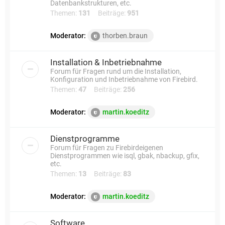
Datenbankstrukturen, etc.
Themen:
131
Beiträge:
951
Moderator:
thorben.braun
Installation & Inbetriebnahme
Forum für Fragen rund um die Installation,
Konfiguration und Inbetriebnahme von Firebird.
Themen:
47
Beiträge:
256
Moderator:
martin.koeditz
Dienstprogramme
Forum für Fragen zu Firebirdeigenen
Dienstprogrammen wie isql, gbak, nbackup, gfix,
etc.
Themen:
13
Beiträge:
83
Moderator:
martin.koeditz
Software