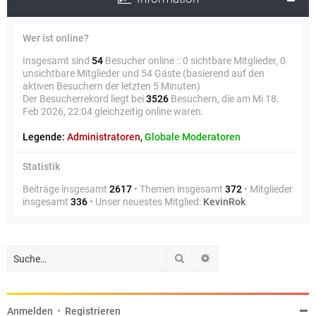
Wer ist online?
Insgesamt sind
54
Besucher online :: 0 sichtbare Mitglieder, 0
unsichtbare Mitglieder und 54 Gäste (basierend auf den
aktiven Besuchern der letzten 5 Minuten)
Der Besucherrekord liegt bei
3526
Besuchern, die am Mi 18.
Feb 2026, 22:04 gleichzeitig online waren.
Legende:
Administratoren
,
Globale Moderatoren
Statistik
Beiträge insgesamt
2617
• Themen insgesamt
372
• Mitglieder
insgesamt
336
• Unser neuestes Mitglied:
KevinRok
Suche
Erweiterte Suche
Anmelden
•
Registrieren