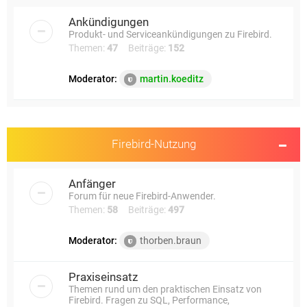
e
Ankündigungen
Produkt- und Serviceankündigungen zu Firebird.
Themen:
47
Beiträge:
152
Moderator:
martin.koeditz
Firebird-Nutzung
Anfänger
Forum für neue Firebird-Anwender.
Themen:
58
Beiträge:
497
Moderator:
thorben.braun
Praxiseinsatz
Themen rund um den praktischen Einsatz von
Firebird. Fragen zu SQL, Performance,