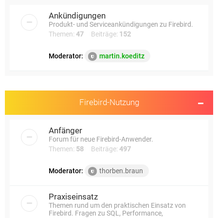
e
Ankündigungen
Produkt- und Serviceankündigungen zu Firebird.
Themen:
47
Beiträge:
152
Moderator:
martin.koeditz
Firebird-Nutzung
Anfänger
Forum für neue Firebird-Anwender.
Themen:
58
Beiträge:
497
Moderator:
thorben.braun
Praxiseinsatz
Themen rund um den praktischen Einsatz von
Firebird. Fragen zu SQL, Performance,