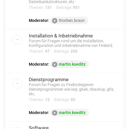
Datenbankstrukturen, etc.
Themen:
131
Beiträge:
951
Moderator:
thorben.braun
Installation & Inbetriebnahme
Forum für Fragen rund um die Installation,
Konfiguration und Inbetriebnahme von Firebird.
Themen:
47
Beiträge:
256
Moderator:
martin.koeditz
Dienstprogramme
Forum für Fragen zu Firebirdeigenen
Dienstprogrammen wie isql, gbak, nbackup, gfix,
etc.
Themen:
13
Beiträge:
83
Moderator:
martin.koeditz
Software