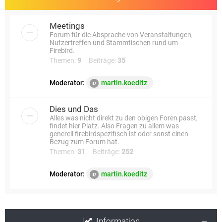
Meetings
Forum für die Absprache von Veranstaltungen,
Nutzertreffen und Stammtischen rund um
Firebird.
Themen:
9
Beiträge:
35
Moderator:
martin.koeditz
Dies und Das
Alles was nicht direkt zu den obigen Foren passt,
findet hier Platz. Also Fragen zu allem was
generell firebirdspezifisch ist oder sonst einen
Bezug zum Forum hat.
Themen:
31
Beiträge:
252
Moderator:
martin.koeditz
Information