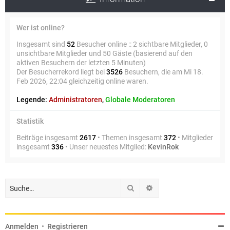
Wer ist online?
Insgesamt sind
52
Besucher online :: 2 sichtbare Mitglieder, 0
unsichtbare Mitglieder und 50 Gäste (basierend auf den
aktiven Besuchern der letzten 5 Minuten)
Der Besucherrekord liegt bei
3526
Besuchern, die am Mi 18.
Feb 2026, 22:04 gleichzeitig online waren.
Legende:
Administratoren
,
Globale Moderatoren
Statistik
Beiträge insgesamt
2617
• Themen insgesamt
372
• Mitglieder
insgesamt
336
• Unser neuestes Mitglied:
KevinRok
Suche
Erweiterte Suche
Anmelden
•
Registrieren