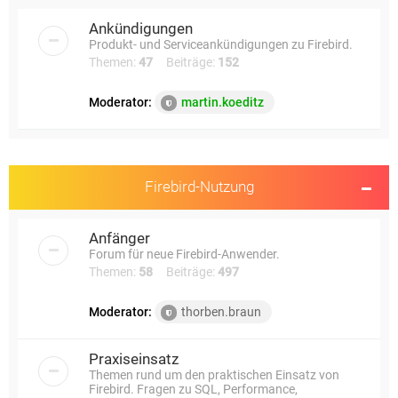
e
Ankündigungen
Produkt- und Serviceankündigungen zu Firebird.
Themen:
47
Beiträge:
152
Moderator:
martin.koeditz
Firebird-Nutzung
Anfänger
Forum für neue Firebird-Anwender.
Themen:
58
Beiträge:
497
Moderator:
thorben.braun
Praxiseinsatz
Themen rund um den praktischen Einsatz von
Firebird. Fragen zu SQL, Performance,