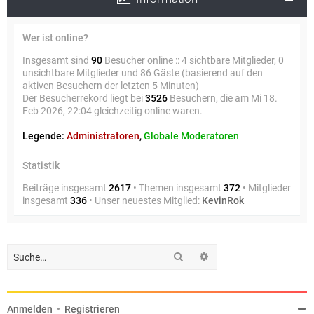
Wer ist online?
Insgesamt sind
90
Besucher online :: 4 sichtbare Mitglieder, 0
unsichtbare Mitglieder und 86 Gäste (basierend auf den
aktiven Besuchern der letzten 5 Minuten)
Der Besucherrekord liegt bei
3526
Besuchern, die am Mi 18.
Feb 2026, 22:04 gleichzeitig online waren.
Legende:
Administratoren
,
Globale Moderatoren
Statistik
Beiträge insgesamt
2617
• Themen insgesamt
372
• Mitglieder
insgesamt
336
• Unser neuestes Mitglied:
KevinRok
Suche
Erweiterte Suche
Anmelden
•
Registrieren