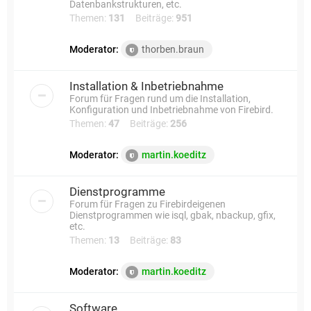
Datenbankstrukturen, etc.
Themen:
131
Beiträge:
951
Moderator:
thorben.braun
Installation & Inbetriebnahme
Forum für Fragen rund um die Installation,
Konfiguration und Inbetriebnahme von Firebird.
Themen:
47
Beiträge:
256
Moderator:
martin.koeditz
Dienstprogramme
Forum für Fragen zu Firebirdeigenen
Dienstprogrammen wie isql, gbak, nbackup, gfix,
etc.
Themen:
13
Beiträge:
83
Moderator:
martin.koeditz
Software