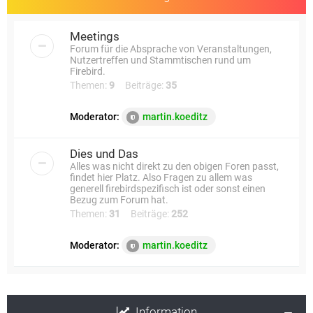
Meetings
Forum für die Absprache von Veranstaltungen,
Nutzertreffen und Stammtischen rund um
Firebird.
Themen:
9
Beiträge:
35
Moderator:
martin.koeditz
Dies und Das
Alles was nicht direkt zu den obigen Foren passt,
findet hier Platz. Also Fragen zu allem was
generell firebirdspezifisch ist oder sonst einen
Bezug zum Forum hat.
Themen:
31
Beiträge:
252
Moderator:
martin.koeditz
Information