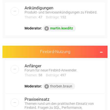
e
Ankündigungen
Produkt- und Serviceankündigungen zu Firebird.
Themen:
47
Beiträge:
152
Moderator:
martin.koeditz
Firebird-Nutzung
Anfänger
Forum für neue Firebird-Anwender.
Themen:
58
Beiträge:
497
Moderator:
thorben.braun
Praxiseinsatz
Themen rund um den praktischen Einsatz von
Firebird. Fragen zu SQL, Performance,