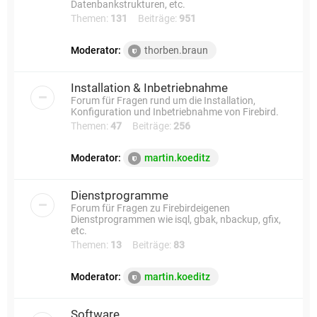
Datenbankstrukturen, etc.
Themen:
131
Beiträge:
951
Moderator:
thorben.braun
Installation & Inbetriebnahme
Forum für Fragen rund um die Installation,
Konfiguration und Inbetriebnahme von Firebird.
Themen:
47
Beiträge:
256
Moderator:
martin.koeditz
Dienstprogramme
Forum für Fragen zu Firebirdeigenen
Dienstprogrammen wie isql, gbak, nbackup, gfix,
etc.
Themen:
13
Beiträge:
83
Moderator:
martin.koeditz
Software