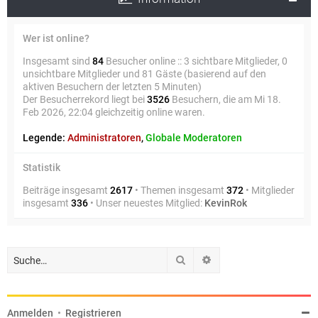
Wer ist online?
Insgesamt sind
84
Besucher online :: 3 sichtbare Mitglieder, 0
unsichtbare Mitglieder und 81 Gäste (basierend auf den
aktiven Besuchern der letzten 5 Minuten)
Der Besucherrekord liegt bei
3526
Besuchern, die am Mi 18.
Feb 2026, 22:04 gleichzeitig online waren.
Legende:
Administratoren
,
Globale Moderatoren
Statistik
Beiträge insgesamt
2617
• Themen insgesamt
372
• Mitglieder
insgesamt
336
• Unser neuestes Mitglied:
KevinRok
Suche
Erweiterte Suche
Anmelden
•
Registrieren