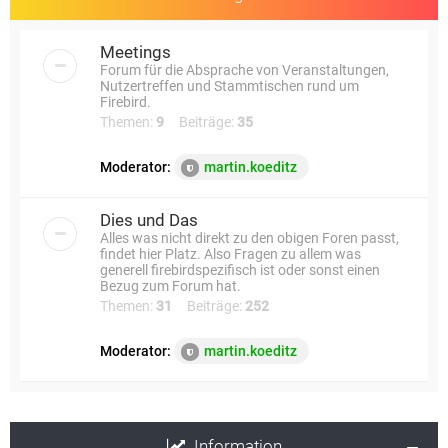
Meetings
Forum für die Absprache von Veranstaltungen,
Nutzertreffen und Stammtischen rund um
Firebird.
Themen:
9
Beiträge:
35
Moderator:
martin.koeditz
Dies und Das
Alles was nicht direkt zu den obigen Foren passt,
findet hier Platz. Also Fragen zu allem was
generell firebirdspezifisch ist oder sonst einen
Bezug zum Forum hat.
Themen:
31
Beiträge:
252
Moderator:
martin.koeditz
Information