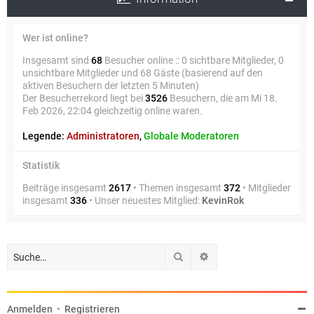
Wer ist online?
Insgesamt sind
68
Besucher online :: 0 sichtbare Mitglieder, 0
unsichtbare Mitglieder und 68 Gäste (basierend auf den
aktiven Besuchern der letzten 5 Minuten)
Der Besucherrekord liegt bei
3526
Besuchern, die am Mi 18.
Feb 2026, 22:04 gleichzeitig online waren.
Legende:
Administratoren
,
Globale Moderatoren
Statistik
Beiträge insgesamt
2617
• Themen insgesamt
372
• Mitglieder
insgesamt
336
• Unser neuestes Mitglied:
KevinRok
Suche
Erweiterte Suche
Anmelden
•
Registrieren