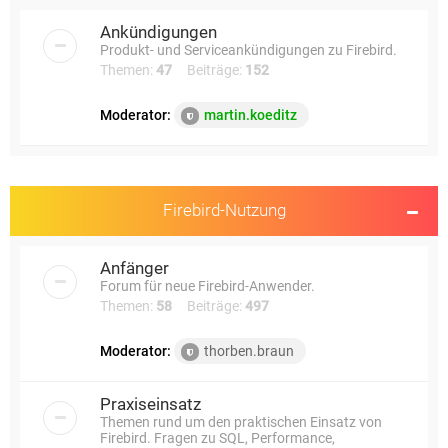
e
Ankündigungen
Produkt- und Serviceankündigungen zu Firebird.
Themen:
47
Beiträge:
152
Moderator:
martin.koeditz
Firebird-Nutzung
Anfänger
Forum für neue Firebird-Anwender.
Themen:
58
Beiträge:
497
Moderator:
thorben.braun
Praxiseinsatz
Themen rund um den praktischen Einsatz von
Firebird. Fragen zu SQL, Performance,