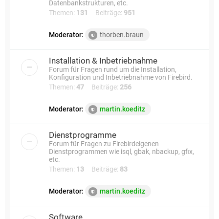
Datenbankstrukturen, etc.
Themen:
131
Beiträge:
951
Moderator:
thorben.braun
Installation & Inbetriebnahme
Forum für Fragen rund um die Installation,
Konfiguration und Inbetriebnahme von Firebird.
Themen:
47
Beiträge:
256
Moderator:
martin.koeditz
Dienstprogramme
Forum für Fragen zu Firebirdeigenen
Dienstprogrammen wie isql, gbak, nbackup, gfix,
etc.
Themen:
13
Beiträge:
83
Moderator:
martin.koeditz
Software