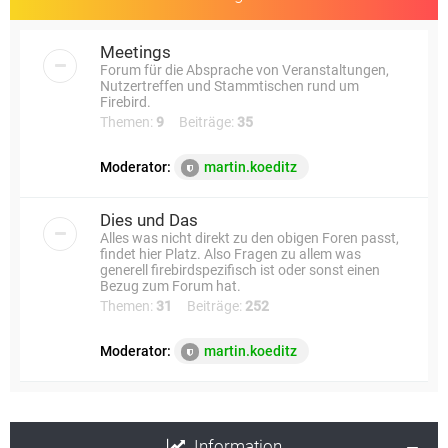
Meetings
Forum für die Absprache von Veranstaltungen,
Nutzertreffen und Stammtischen rund um
Firebird.
Themen:
9
Beiträge:
35
Moderator:
martin.koeditz
Dies und Das
Alles was nicht direkt zu den obigen Foren passt,
findet hier Platz. Also Fragen zu allem was
generell firebirdspezifisch ist oder sonst einen
Bezug zum Forum hat.
Themen:
31
Beiträge:
252
Moderator:
martin.koeditz
Information