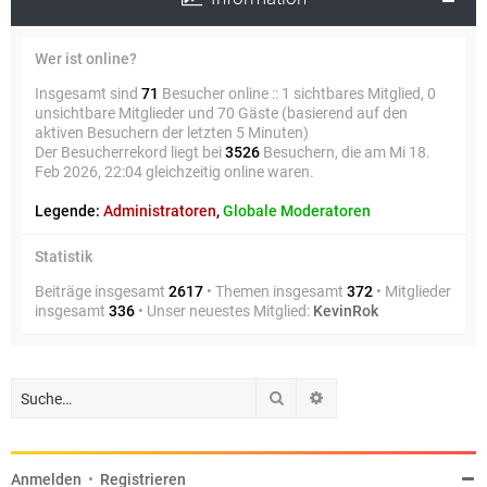
Wer ist online?
Insgesamt sind
71
Besucher online :: 1 sichtbares Mitglied, 0
unsichtbare Mitglieder und 70 Gäste (basierend auf den
aktiven Besuchern der letzten 5 Minuten)
Der Besucherrekord liegt bei
3526
Besuchern, die am Mi 18.
Feb 2026, 22:04 gleichzeitig online waren.
Legende:
Administratoren
,
Globale Moderatoren
Statistik
Beiträge insgesamt
2617
• Themen insgesamt
372
• Mitglieder
insgesamt
336
• Unser neuestes Mitglied:
KevinRok
Suche
Erweiterte Suche
Anmelden
•
Registrieren