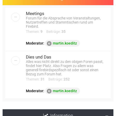
Meetings
Forum für die Absprache von Veranstaltungen,
Nutzertreffen und Stammtischen rund um
Firebird.
Themen:
9
Beiträge:
35
Moderator:
martin.koeditz
Dies und Das
Alles was nicht direkt zu den obigen Foren passt,
findet hier Platz. Also Fragen zu allem was
generell firebirdspezifisch ist oder sonst einen
Bezug zum Forum hat.
Themen:
31
Beiträge:
252
Moderator:
martin.koeditz
Information