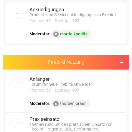
e
Ankündigungen
Produkt- und Serviceankündigungen zu Firebird.
Themen:
47
Beiträge:
152
Moderator:
martin.koeditz
Firebird-Nutzung
Anfänger
Forum für neue Firebird-Anwender.
Themen:
58
Beiträge:
497
Moderator:
thorben.braun
Praxiseinsatz
Themen rund um den praktischen Einsatz von
Firebird. Fragen zu SQL, Performance,