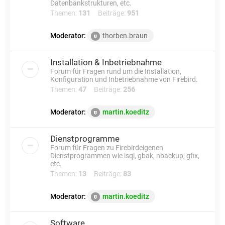
Datenbankstrukturen, etc.
Themen:
131
Beiträge:
951
Moderator:
thorben.braun
Installation & Inbetriebnahme
Forum für Fragen rund um die Installation,
Konfiguration und Inbetriebnahme von Firebird.
Themen:
47
Beiträge:
256
Moderator:
martin.koeditz
Dienstprogramme
Forum für Fragen zu Firebirdeigenen
Dienstprogrammen wie isql, gbak, nbackup, gfix,
etc.
Themen:
13
Beiträge:
83
Moderator:
martin.koeditz
Software