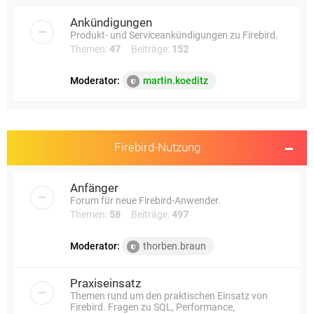
e
Ankündigungen
Produkt- und Serviceankündigungen zu Firebird.
Themen:
47
Beiträge:
152
Moderator:
martin.koeditz
Firebird-Nutzung
Anfänger
Forum für neue Firebird-Anwender.
Themen:
58
Beiträge:
497
Moderator:
thorben.braun
Praxiseinsatz
Themen rund um den praktischen Einsatz von
Firebird. Fragen zu SQL, Performance,