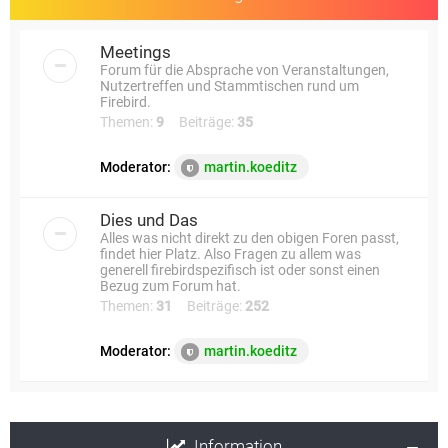
Meetings
Forum für die Absprache von Veranstaltungen,
Nutzertreffen und Stammtischen rund um
Firebird.
Themen:
9
Beiträge:
35
Moderator:
martin.koeditz
Dies und Das
Alles was nicht direkt zu den obigen Foren passt,
findet hier Platz. Also Fragen zu allem was
generell firebirdspezifisch ist oder sonst einen
Bezug zum Forum hat.
Themen:
31
Beiträge:
252
Moderator:
martin.koeditz
Information