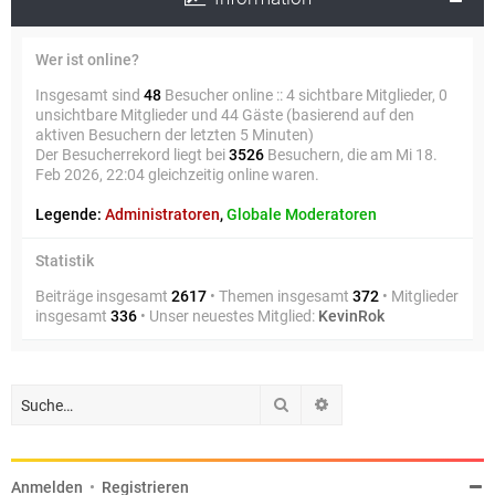
Wer ist online?
Insgesamt sind
48
Besucher online :: 4 sichtbare Mitglieder, 0
unsichtbare Mitglieder und 44 Gäste (basierend auf den
aktiven Besuchern der letzten 5 Minuten)
Der Besucherrekord liegt bei
3526
Besuchern, die am Mi 18.
Feb 2026, 22:04 gleichzeitig online waren.
Legende:
Administratoren
,
Globale Moderatoren
Statistik
Beiträge insgesamt
2617
• Themen insgesamt
372
• Mitglieder
insgesamt
336
• Unser neuestes Mitglied:
KevinRok
Suche
Erweiterte Suche
Anmelden
•
Registrieren