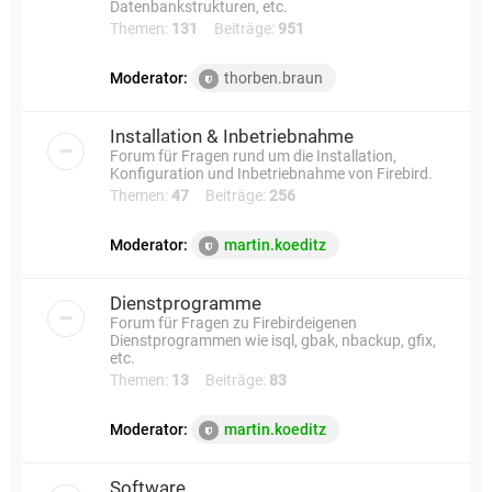
Datenbankstrukturen, etc.
Themen:
131
Beiträge:
951
Moderator:
thorben.braun
Installation & Inbetriebnahme
Forum für Fragen rund um die Installation,
Konfiguration und Inbetriebnahme von Firebird.
Themen:
47
Beiträge:
256
Moderator:
martin.koeditz
Dienstprogramme
Forum für Fragen zu Firebirdeigenen
Dienstprogrammen wie isql, gbak, nbackup, gfix,
etc.
Themen:
13
Beiträge:
83
Moderator:
martin.koeditz
Software