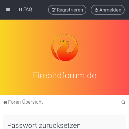
FAQ
Registrieren
Anmelden
Firebirdforum.de
S
Foren-Übersicht
u
c
Passwort zurücksetzen
h