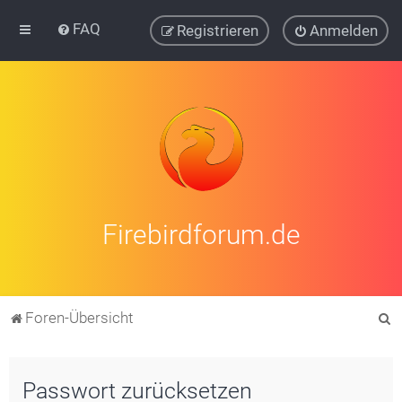
FAQ
Registrieren
Anmelden
Firebirdforum.de
S
Foren-Übersicht
u
c
Passwort zurücksetzen
h