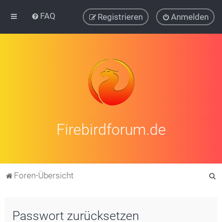
FAQ
Registrieren
Anmelden
Firebirdforum.de
S
Foren-Übersicht
u
c
Passwort zurücksetzen
h