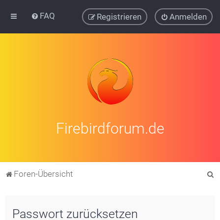
FAQ
Registrieren
Anmelden
Firebirdforum.de
S
Foren-Übersicht
u
c
Passwort zurücksetzen
h