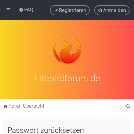
FAQ
Registrieren
Anmelden
Firebirdforum.de
S
Foren-Übersicht
u
c
Passwort zurücksetzen
h