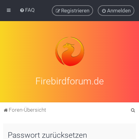
FAQ
Registrieren
Anmelden
Firebirdforum.de
S
Foren-Übersicht
u
c
Passwort zurücksetzen
h