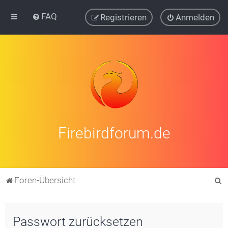
FAQ
Registrieren
Anmelden
Firebirdforum.de
S
Foren-Übersicht
u
c
Passwort zurücksetzen
h