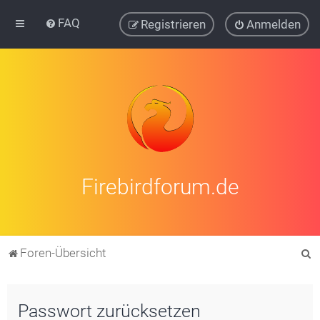
FAQ
Registrieren
Anmelden
Firebirdforum.de
S
Foren-Übersicht
u
c
Passwort zurücksetzen
h