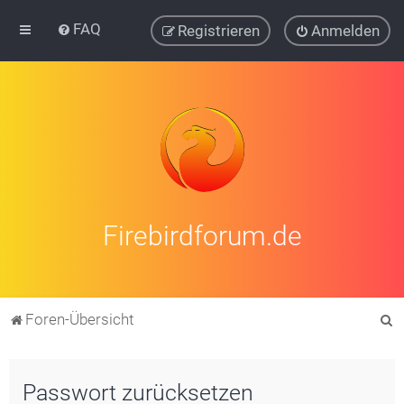
FAQ
Registrieren
Anmelden
Firebirdforum.de
S
Foren-Übersicht
u
c
Passwort zurücksetzen
h