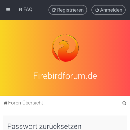
FAQ
Registrieren
Anmelden
Firebirdforum.de
S
Foren-Übersicht
u
c
Passwort zurücksetzen
h