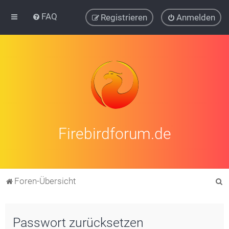
FAQ
Registrieren
Anmelden
Firebirdforum.de
S
Foren-Übersicht
u
c
Passwort zurücksetzen
h