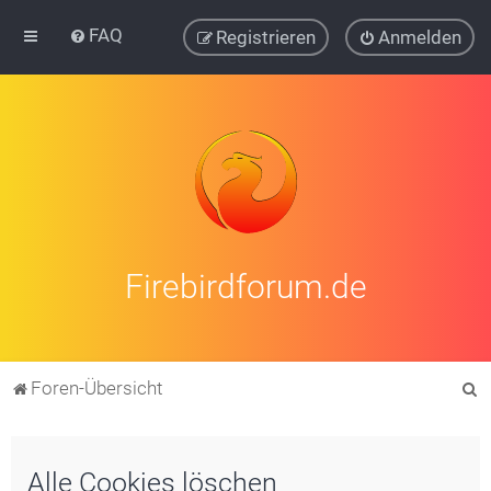
FAQ
Registrieren
Anmelden
Firebirdforum.de
S
Foren-Übersicht
u
c
Alle Cookies löschen
h