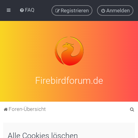
FAQ
Registrieren
Anmelden
Firebirdforum.de
S
Foren-Übersicht
u
c
Alle Cookies löschen
h