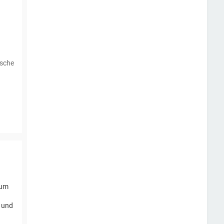
ische
 um
n und