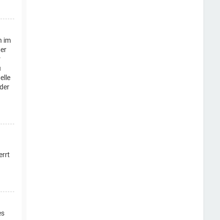
n im
ter
r
u
elle
oder
errt
es