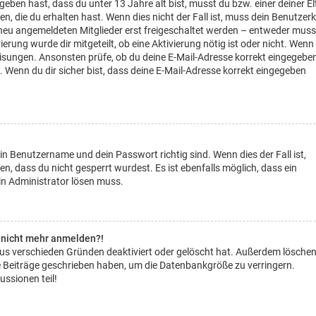
geben hast, dass du unter 13 Jahre alt bist, musst du bzw. einer deiner El
, die du erhalten hast. Wenn dies nicht der Fall ist, muss dein Benutzer
le neu angemeldeten Mitglieder erst freigeschaltet werden – entweder muss
rierung wurde dir mitgeteilt, ob eine Aktivierung nötig ist oder nicht. Wenn
eisungen. Ansonsten prüfe, ob du deine E-Mail-Adresse korrekt eingegebe
. Wenn du dir sicher bist, dass deine E-Mail-Adresse korrekt eingegeben
in Benutzername und dein Passwort richtig sind. Wenn dies der Fall ist,
, dass du nicht gesperrt wurdest. Es ist ebenfalls möglich, dass ein
in Administrator lösen muss.
er nicht mehr anmelden?!
aus verschieden Gründen deaktiviert oder gelöscht hat. Außerdem lösche
ine Beiträge geschrieben haben, um die Datenbankgröße zu verringern.
ussionen teil!