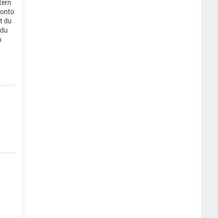
tern
konto
t du
 du
n
n