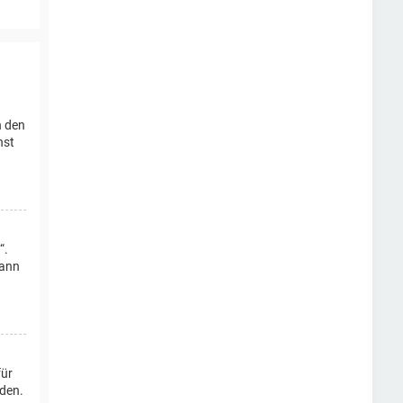
n den
nst
“.
dann
für
rden.