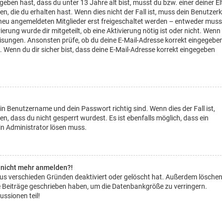
geben hast, dass du unter 13 Jahre alt bist, musst du bzw. einer deiner El
, die du erhalten hast. Wenn dies nicht der Fall ist, muss dein Benutzer
le neu angemeldeten Mitglieder erst freigeschaltet werden – entweder muss
rierung wurde dir mitgeteilt, ob eine Aktivierung nötig ist oder nicht. Wenn
eisungen. Ansonsten prüfe, ob du deine E-Mail-Adresse korrekt eingegebe
. Wenn du dir sicher bist, dass deine E-Mail-Adresse korrekt eingegeben
in Benutzername und dein Passwort richtig sind. Wenn dies der Fall ist,
, dass du nicht gesperrt wurdest. Es ist ebenfalls möglich, dass ein
in Administrator lösen muss.
er nicht mehr anmelden?!
aus verschieden Gründen deaktiviert oder gelöscht hat. Außerdem lösche
ine Beiträge geschrieben haben, um die Datenbankgröße zu verringern.
ussionen teil!