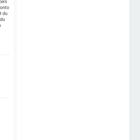
tern
konto
t du
 du
n
n