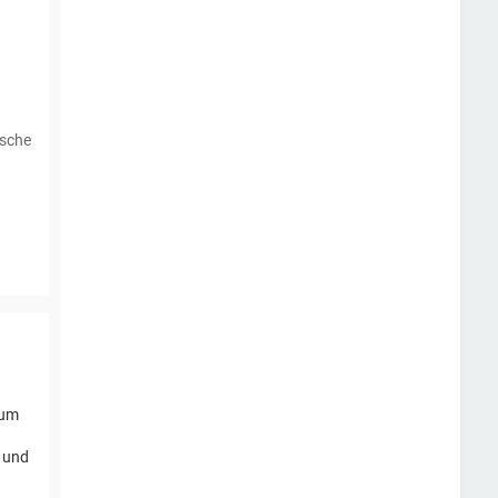
ische
 um
n und