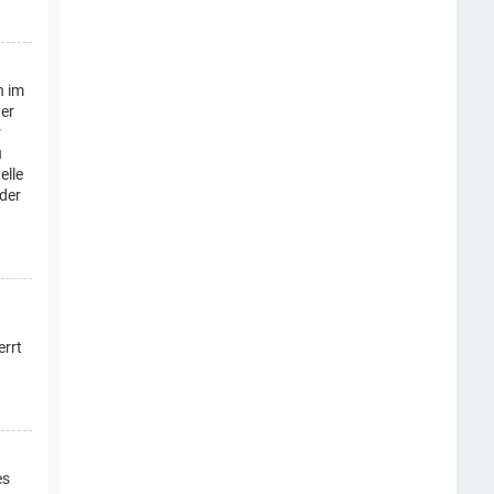
n im
ter
r
u
elle
oder
errt
es