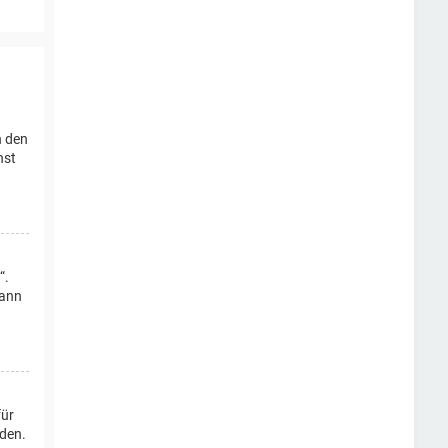
n den
nst
“.
dann
für
rden.