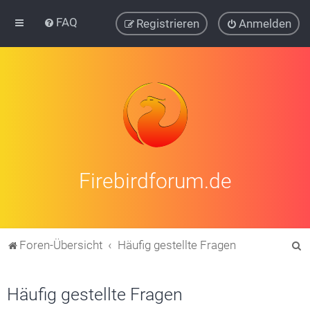
FAQ
Registrieren
Anmelden
Firebirdforum.de
S
Foren-Übersicht
Häufig gestellte Fragen
u
c
Häufig gestellte Fragen
h