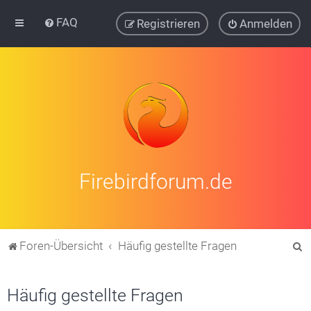
FAQ
Registrieren
Anmelden
Firebirdforum.de
S
Foren-Übersicht
Häufig gestellte Fragen
u
c
Häufig gestellte Fragen
h