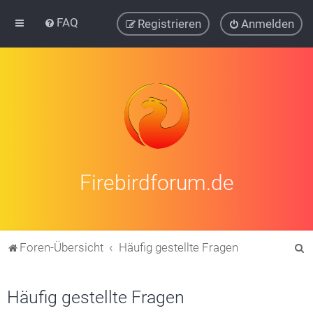
FAQ
Registrieren
Anmelden
Firebirdforum.de
S
Foren-Übersicht
Häufig gestellte Fragen
u
c
Häufig gestellte Fragen
h