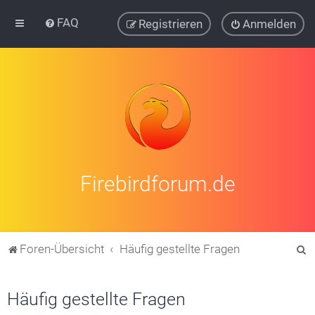
FAQ
Registrieren
Anmelden
Firebirdforum.de
S
Foren-Übersicht
Häufig gestellte Fragen
u
c
Häufig gestellte Fragen
h