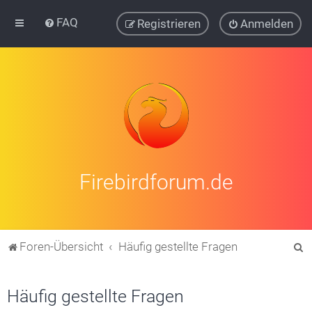
FAQ
Registrieren
Anmelden
Firebirdforum.de
S
Foren-Übersicht
Häufig gestellte Fragen
u
c
Häufig gestellte Fragen
h