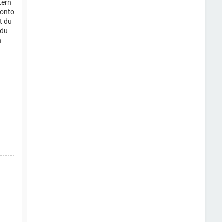
tern
konto
t du
 du
n
n