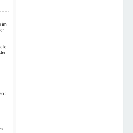
n im
ter
r
u
elle
oder
errt
es