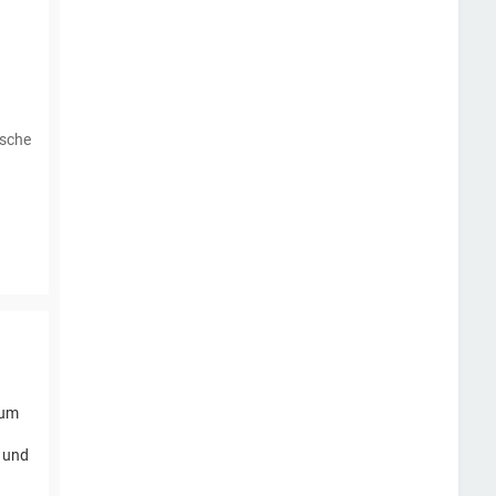
ische
 um
n und