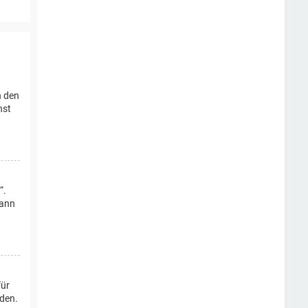
n den
nst
“.
dann
für
rden.