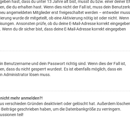
geben hast, dass du unter 13 Jahre alt bist, musst du bzw. einer deiner El
, die du erhalten hast. Wenn dies nicht der Fall ist, muss dein Benutzer
le neu angemeldeten Mitglieder erst freigeschaltet werden – entweder muss
rierung wurde dir mitgeteilt, ob eine Aktivierung nötig ist oder nicht. Wenn
eisungen. Ansonsten prüfe, ob du deine E-Mail-Adresse korrekt eingegebe
. Wenn du dir sicher bist, dass deine E-Mail-Adresse korrekt eingegeben
in Benutzername und dein Passwort richtig sind. Wenn dies der Fall ist,
, dass du nicht gesperrt wurdest. Es ist ebenfalls möglich, dass ein
in Administrator lösen muss.
er nicht mehr anmelden?!
aus verschieden Gründen deaktiviert oder gelöscht hat. Außerdem lösche
ine Beiträge geschrieben haben, um die Datenbankgröße zu verringern.
ussionen teil!