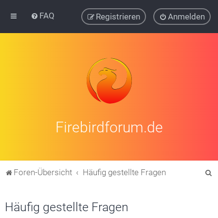
FAQ
Registrieren
Anmelden
Firebirdforum.de
S
Foren-Übersicht
Häufig gestellte Fragen
u
c
Häufig gestellte Fragen
h