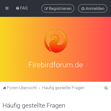
FAQ
Registrieren
Anmelden
Firebirdforum.de
S
Foren-Übersicht
Häufig gestellte Fragen
u
c
Häufig gestellte Fragen
h