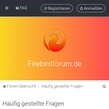
FAQ
Registrieren
Anmelden
Firebirdforum.de
S
Foren-Übersicht
Häufig gestellte Fragen
u
c
Häufig gestellte Fragen
h