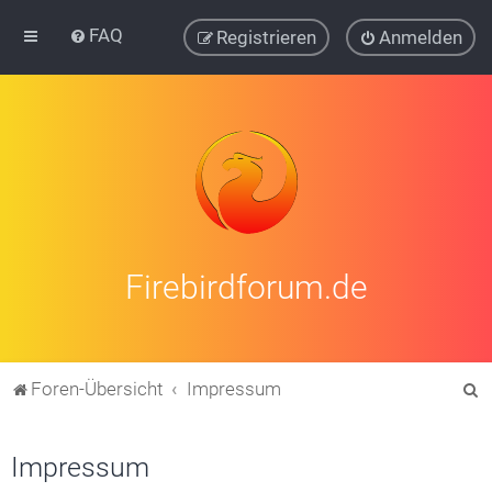
FAQ
Registrieren
Anmelden
Firebirdforum.de
S
Foren-Übersicht
Impressum
u
c
Impressum
h