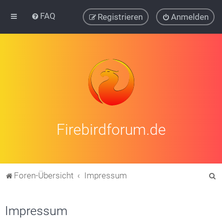
FAQ
Registrieren
Anmelden
Firebirdforum.de
S
Foren-Übersicht
Impressum
u
c
Impressum
h