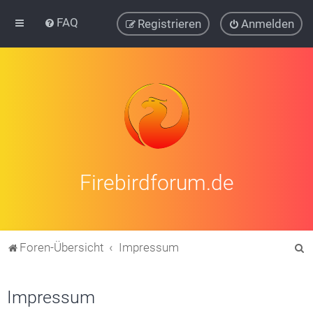
FAQ
Registrieren
Anmelden
Firebirdforum.de
S
Foren-Übersicht
Impressum
u
c
Impressum
h