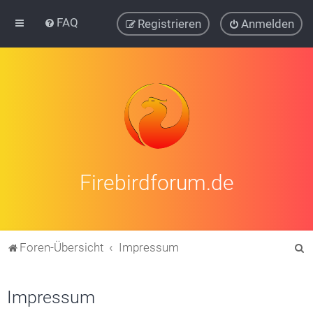
FAQ
Registrieren
Anmelden
Firebirdforum.de
S
Foren-Übersicht
Impressum
u
c
Impressum
h