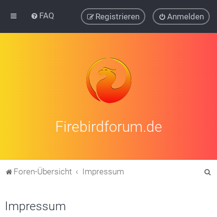
FAQ
Registrieren
Anmelden
Firebirdforum.de
S
Foren-Übersicht
Impressum
u
c
Impressum
h