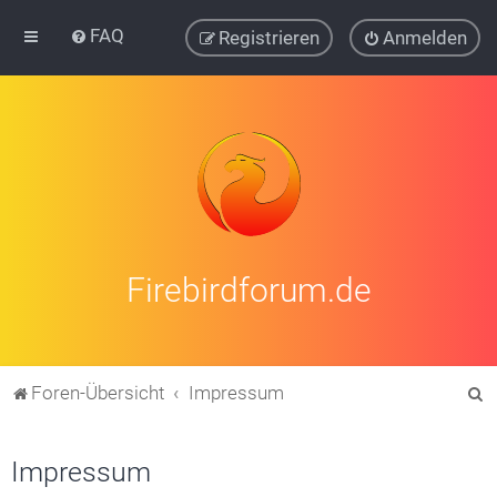
FAQ
Registrieren
Anmelden
Firebirdforum.de
S
Foren-Übersicht
Impressum
u
c
Impressum
h